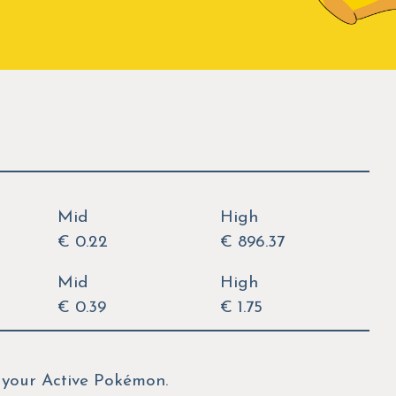
Mid
High
€ 0.22
€ 896.37
Mid
High
€ 0.39
€ 1.75
 your Active Pokémon.