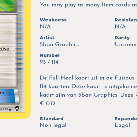
You may play as many Item cards as 
Weakness
Resista
N/A
N/A
Artist
Rarity
5ban Graphics
Uncom
Number
93 / 114
De Full Heal kaart zit in de Furious
114 kaarten. Deze kaart is uitgekomen
kaart zijn van 5ban Graphics. Deze
€ 0.12.
Standard
Expand
Non legal
Legal