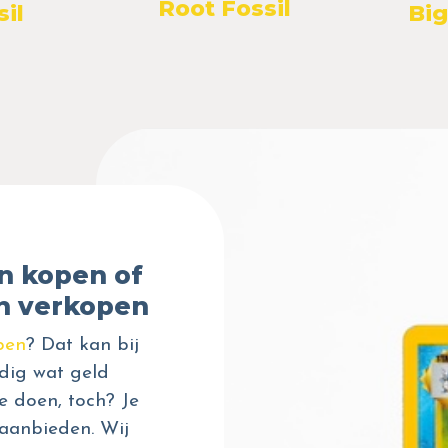
Root Fossil
il
Big
n kopen of
n verkopen
pen
? Dat kan bij
dig wat geld
e doen, toch? Je
aanbieden. Wij