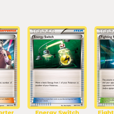
orter
Energy Switch
Figh