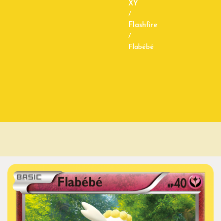
XY
/
Flashfire
/
Flabébé