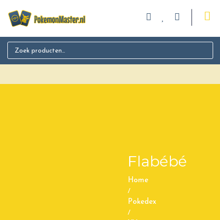
Search for:
Flabébé
Home
/
Pokedex
/