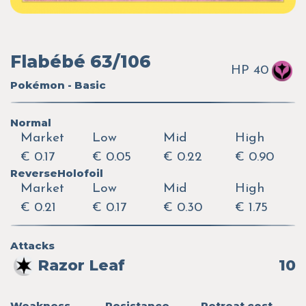
Flabébé 63/106
HP 40
Pokémon - Basic
Normal
Market
Low
Mid
High
€ 0.17
€ 0.05
€ 0.22
€ 0.90
ReverseHolofoil
Market
Low
Mid
High
€ 0.21
€ 0.17
€ 0.30
€ 1.75
Attacks
Razor Leaf
10
Weakness
Resistance
Retreat cost