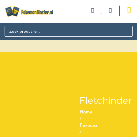
Search for:
Fletchinder
Home
/
Pokedex
/