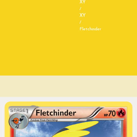
XY
/
XY
/
Fletchinder