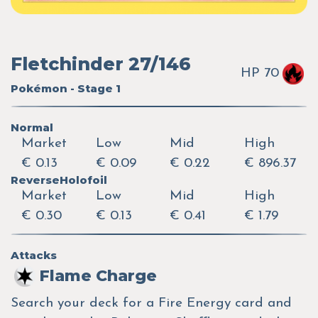
Fletchinder 27/146
HP 70
Pokémon - Stage 1
Normal
Market
Low
Mid
High
€ 0.13
€ 0.09
€ 0.22
€ 896.37
ReverseHolofoil
Market
Low
Mid
High
€ 0.30
€ 0.13
€ 0.41
€ 1.79
Attacks
Flame Charge
Search your deck for a Fire Energy card and