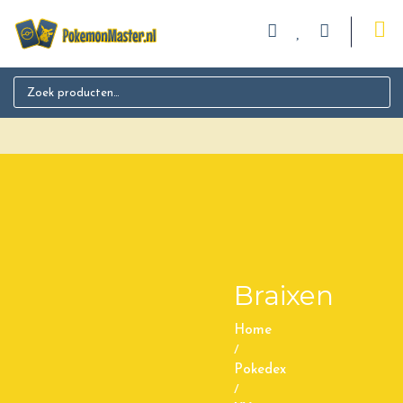
Search for:
Braixen
Home
/
Pokedex
/