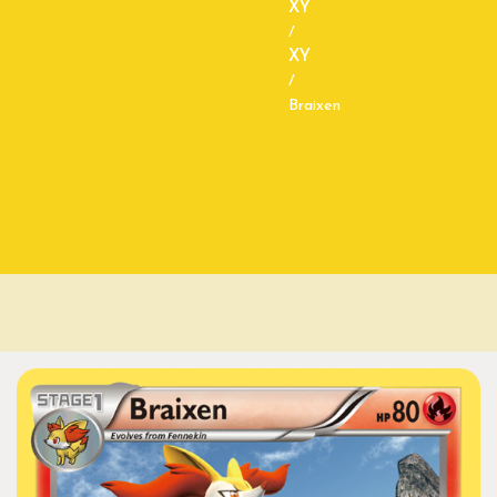
XY
/
XY
/
Braixen