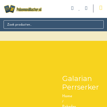
Search for:
Galarian
Perrserker
Home
/
Pokedex