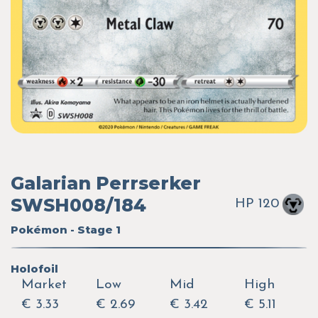
Galarian Perrserker
SWSH008/184
HP 120
Pokémon - Stage 1
Holofoil
Market
Low
Mid
High
€ 3.33
€ 2.69
€ 3.42
€ 5.11