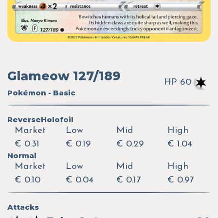
Glameow 127/189
HP 60
Pokémon - Basic
ReverseHolofoil
Market
Low
Mid
High
€ 0.31
€ 0.19
€ 0.29
€ 1.04
Normal
Market
Low
Mid
High
€ 0.10
€ 0.04
€ 0.17
€ 0.97
Attacks