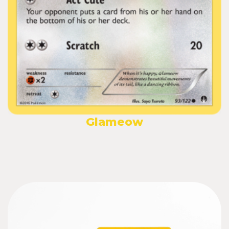
Glameow