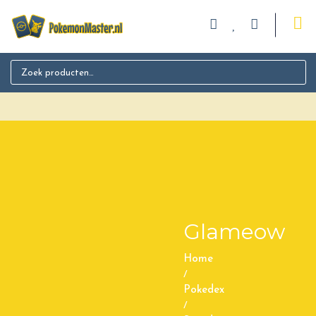
Search for:
Glameow
Home
/
Pokedex
/