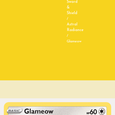
Sword
&
Shield
/
Astral
Radiance
/
Glameow