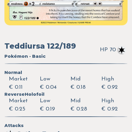
Teddiursa 122/189
HP 70
Pokémon - Basic
Normal
Market
Low
Mid
High
€ 0.11
€ 0.04
€ 0.18
€ 0.92
ReverseHolofoil
Market
Low
Mid
High
€ 0.25
€ 0.19
€ 0.28
€ 0.92
Attacks