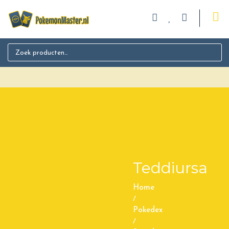
Search for:
Teddiursa
Home
/
Pokedex
/