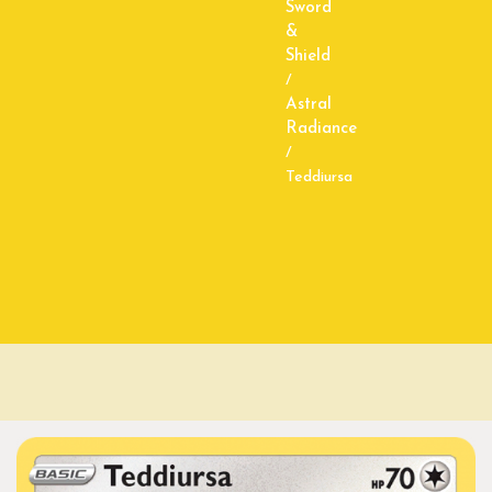
Sword
&
Shield
/
Astral
Radiance
/
Teddiursa