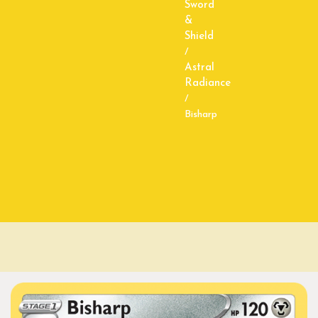
Sword
&
Shield
/
Astral
Radiance
/
Bisharp