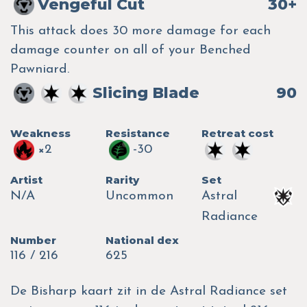
Vengeful Cut
30+
This attack does 30 more damage for each
damage counter on all of your Benched
Pawniard.
Slicing Blade
90
Weakness
Resistance
Retreat cost
×2
-30
Artist
Rarity
Set
N/A
Uncommon
Astral
Radiance
Number
National dex
116 / 216
625
De Bisharp kaart zit in de Astral Radiance set