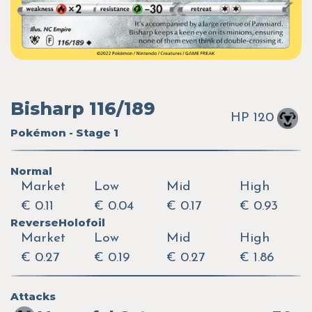
Bisharp 116/189
HP 120
Pokémon - Stage 1
Normal
Market
Low
Mid
High
€ 0.11
€ 0.04
€ 0.17
€ 0.93
ReverseHolofoil
Market
Low
Mid
High
€ 0.27
€ 0.19
€ 0.27
€ 1.86
Attacks