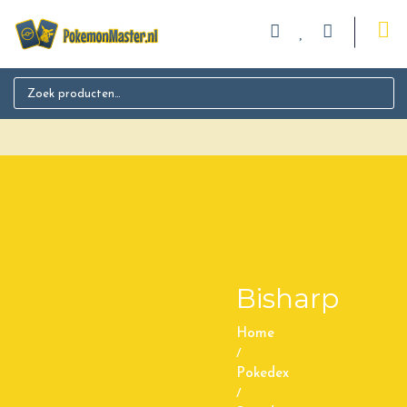
Search for:
Bisharp
Home
/
Pokedex
/