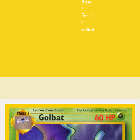
Base
/
Fossil
/
Golbat