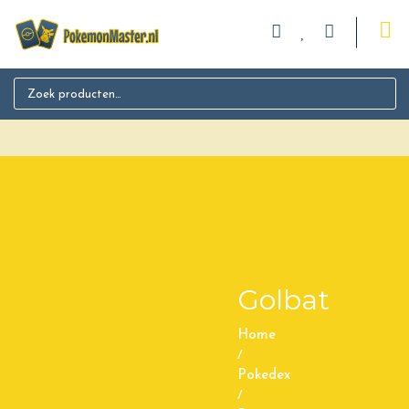
Search for:
Golbat
Home
/
Pokedex
/