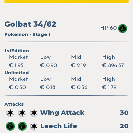
Golbat 34/62
HP 60
Pokémon - Stage 1
1stEdition
Market
Low
Mid
High
€ 1.95
€ 0.90
€ 2.19
€ 896.37
Unlimited
Market
Low
Mid
High
€ 0.30
€ 0.18
€ 0.36
€ 1.79
Attacks
Wing Attack
30
Leech Life
20