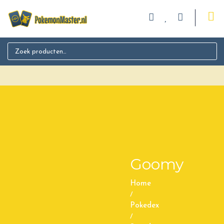
Search for:
Goomy
Home
/
Pokedex
/