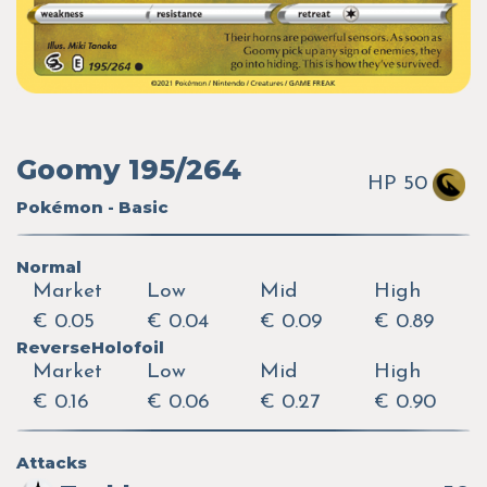
Goomy 195/264
HP 50
Pokémon - Basic
Normal
Market
Low
Mid
High
€ 0.05
€ 0.04
€ 0.09
€ 0.89
ReverseHolofoil
Market
Low
Mid
High
€ 0.16
€ 0.06
€ 0.27
€ 0.90
Attacks