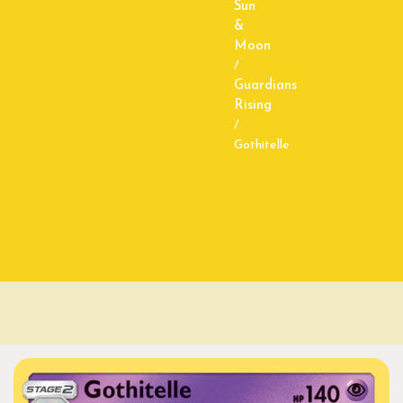
Sun
&
Moon
/
Guardians
Rising
/
Gothitelle