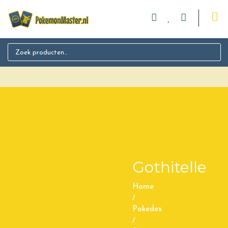
Search for:
Gothitelle
Home
/
Pokedex
/