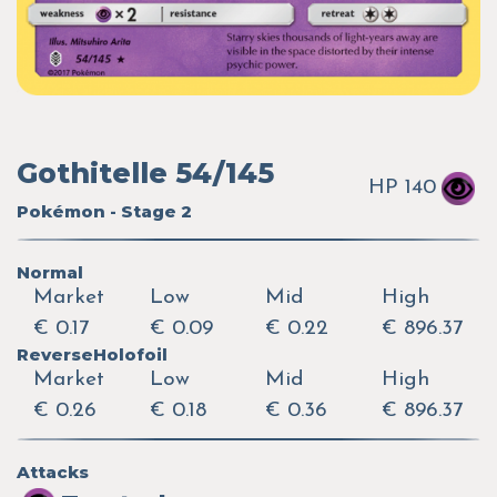
Gothitelle 54/145
HP 140
Pokémon - Stage 2
Normal
Market
Low
Mid
High
€ 0.17
€ 0.09
€ 0.22
€ 896.37
ReverseHolofoil
Market
Low
Mid
High
€ 0.26
€ 0.18
€ 0.36
€ 896.37
Attacks