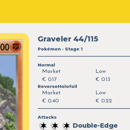
Graveler 44/115
Pokémon - Stage 1
Normal
Market
Low
€ 0.17
€ 0.13
ReverseHolofoil
Market
Low
€ 0.40
€ 0.22
Attacks
Double-Edge