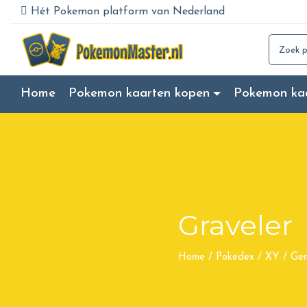
Hét Pokemon platform van Nederland
Search for
Home
Pokemon kaarten kopen
Pokemon ka
Graveler
Home
/
Pokedex
/
XY
/
Gen