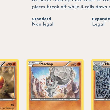
De flavor tekst op deze kaart is: Wi
pieces break off while it rolls down
Standard
Expand
Non legal
Legal