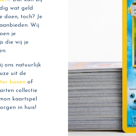
dig wat geld
e doen, toch? Je
aanbieden. Wij
oen je
s die wij je
en.
 ons natuurlijk
uze uit de
ter boxen
of
rten collectie
émon kaartspel
orgen in huis!