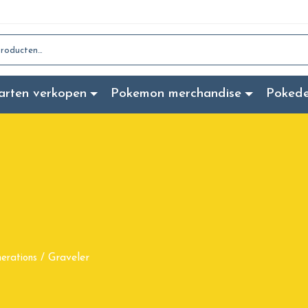
:
arten verkopen
Pokemon merchandise
Poked
Graveler
erations
/