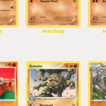
o
Machop