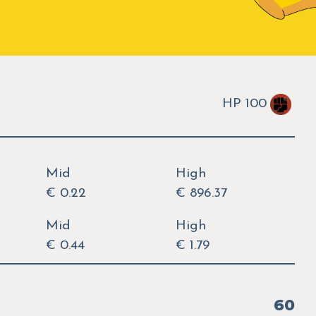
HP 100
Mid
High
€ 0.22
€ 896.37
Mid
High
€ 0.44
€ 1.79
60