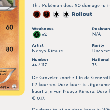
This Pokémon does 20 damage to its
Rollout
Weakness
Resista
×2
N/A
Artist
Rarity
Naoyo Kimura
Uncom
Number
National
44 / 117
75
De Graveler kaart zit in de Generati
117 kaarten. Deze kaart is uitgekomen
kaart zijn van Naoyo Kimura. Deze
€ 0.17.