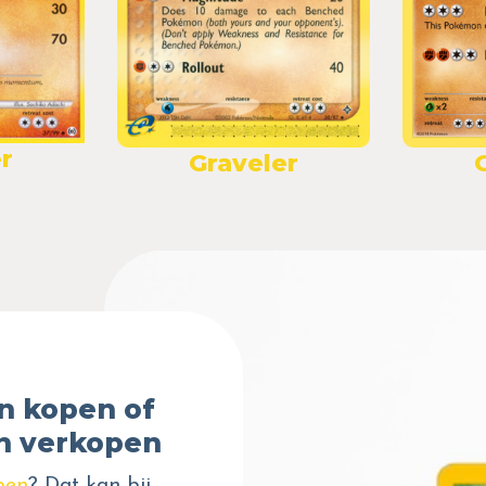
r
Graveler
n kopen of
n verkopen
pen
? Dat kan bij