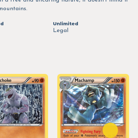
th a free and uncaring nature, it doesn't mind if
 mountains.
ed
Unlimited
Legal