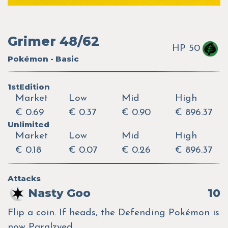
Grimer 48/62
HP 50
Pokémon - Basic
1stEdition
Market
Low
Mid
High
€ 0.69
€ 0.37
€ 0.90
€ 896.37
Unlimited
Market
Low
Mid
High
€ 0.18
€ 0.07
€ 0.26
€ 896.37
Attacks
Nasty Goo
10
Flip a coin. If heads, the Defending Pokémon is
now Paralzyed.