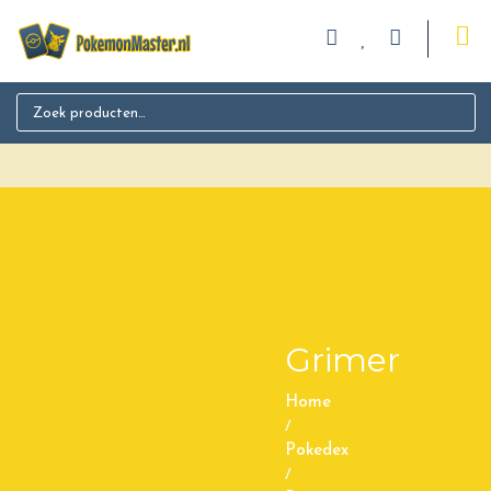
Search for:
Grimer
Home
/
Pokedex
/