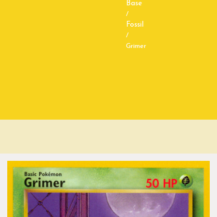
Base
/
Fossil
/
Grimer