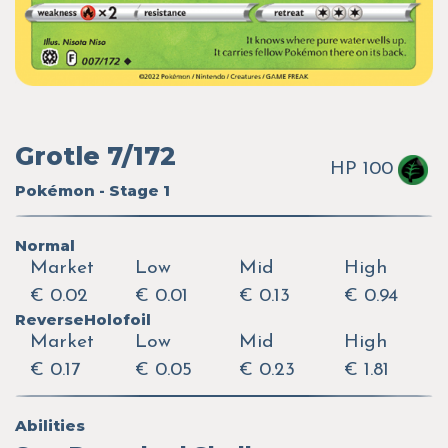
Grotle 7/172
HP 100
Pokémon - Stage 1
Normal
Market
Low
Mid
High
€ 0.02
€ 0.01
€ 0.13
€ 0.94
ReverseHolofoil
Market
Low
Mid
High
€ 0.17
€ 0.05
€ 0.23
€ 1.81
Abilities