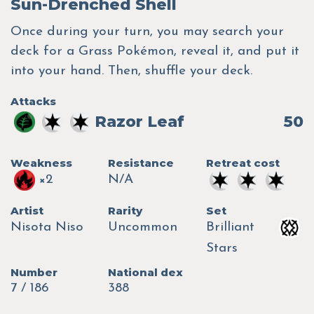
Sun-Drenched Shell
Once during your turn, you may search your
deck for a Grass Pokémon, reveal it, and put it
into your hand. Then, shuffle your deck.
Attacks
Razor Leaf
50
Weakness
Resistance
Retreat cost
×2
N/A
Artist
Rarity
Set
Nisota Niso
Uncommon
Brilliant
Stars
Number
National dex
7 / 186
388