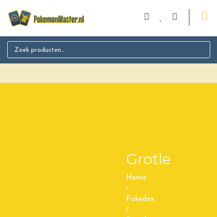
Search for:
Grotle
Home
/
Pokedex
/