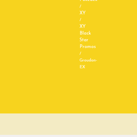
/
XY
/
XY
Black
Star
Promos
/
Groudon-
EX