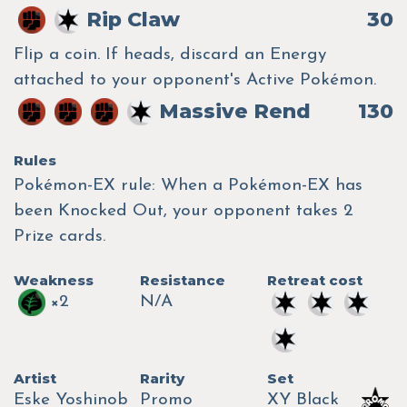
Rip Claw
30
Flip a coin. If heads, discard an Energy
attached to your opponent's Active Pokémon.
Massive Rend
130
Rules
Pokémon-EX rule: When a Pokémon-EX has
been Knocked Out, your opponent takes 2
Prize cards.
Weakness
Resistance
Retreat cost
×2
N/A
Artist
Rarity
Set
Eske Yoshinob
Promo
XY Black