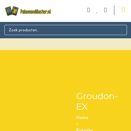
Search for:
Groudon-
EX
Home
/
Pokedex