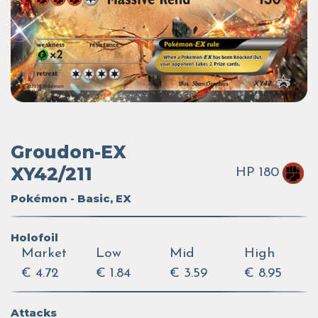
Groudon-EX
XY42/211
HP 180
Pokémon - Basic, EX
Holofoil
Market
Low
Mid
High
€ 4.72
€ 1.84
€ 3.59
€ 8.95
Attacks