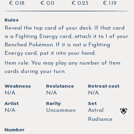
€ 0.18
€ 0.11
€ 0.23
€ 1.19
Rules
Reveal the top card of your deck. If that card
is a Fighting Energy card, attach it to 1 of your
Benched Pokémon. If it is not a Fighting
Energy card, put it into your hand.
Item rule: You may play any number of Item
cards during your turn.
Weakness
Resistance
Retreat cost
N/A
N/A
N/A
Artist
Rarity
Set
N/A
Uncommon
Astral
Radiance
Number