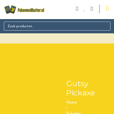
Search for:
Gutsy
Pickaxe
Home
/
Pokedex