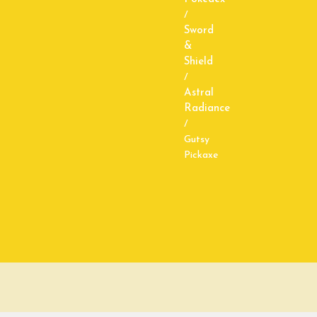
/
Sword
&
Shield
/
Astral
Radiance
/
Gutsy
Pickaxe