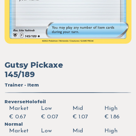
Gutsy Pickaxe
145/189
Trainer - Item
ReverseHolofoil
Market
Low
Mid
High
€ 0.67
€ 0.07
€ 1.07
€ 1.86
Normal
Market
Low
Mid
High