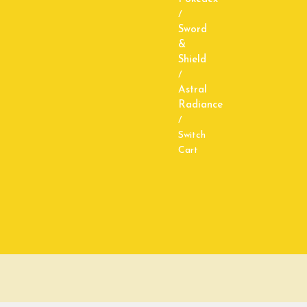
/
Sword
&
Shield
/
Astral
Radiance
/
Switch
Cart