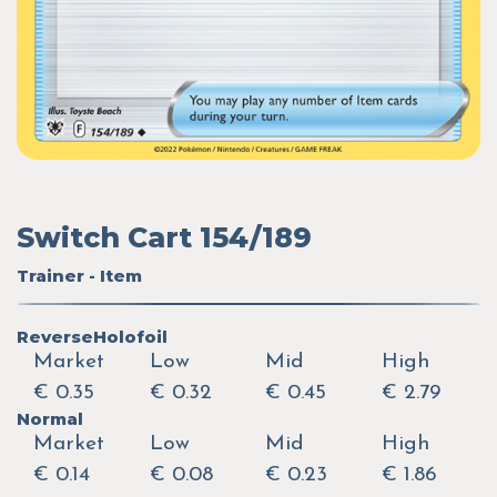
Switch Cart 154/189
Trainer - Item
ReverseHolofoil
Market
Low
Mid
High
€ 0.35
€ 0.32
€ 0.45
€ 2.79
Normal
Market
Low
Mid
High
€ 0.14
€ 0.08
€ 0.23
€ 1.86