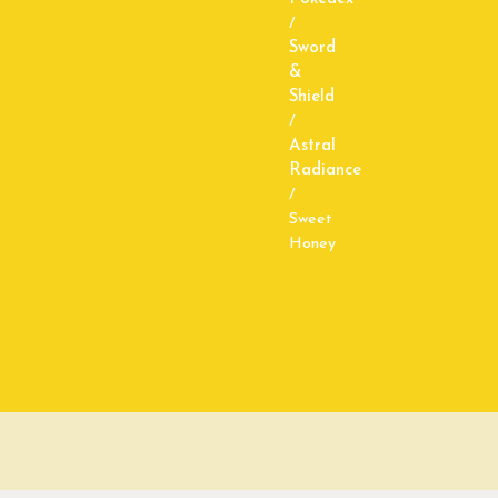
/
Sword
&
Shield
/
Astral
Radiance
/
Sweet
Honey