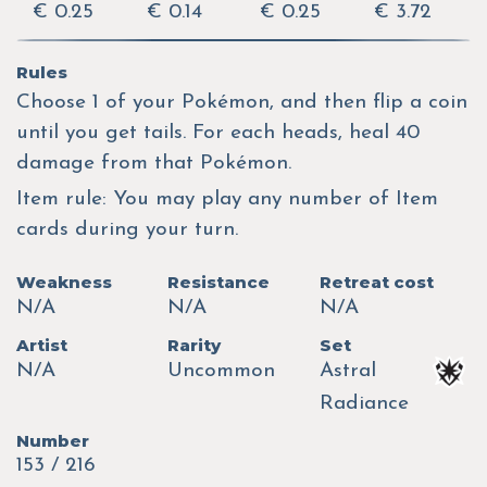
€ 0.25
€ 0.14
€ 0.25
€ 3.72
Rules
Choose 1 of your Pokémon, and then flip a coin
until you get tails. For each heads, heal 40
damage from that Pokémon.
Item rule: You may play any number of Item
cards during your turn.
Weakness
Resistance
Retreat cost
N/A
N/A
N/A
Artist
Rarity
Set
N/A
Uncommon
Astral
Radiance
Number
153 / 216