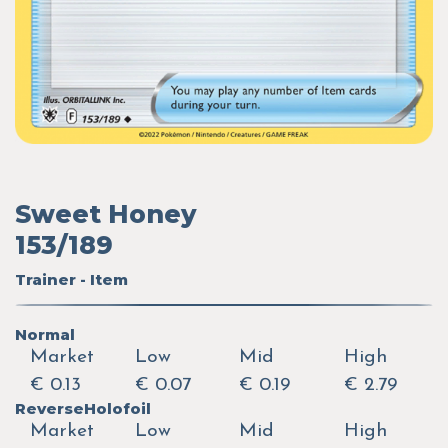
Sweet Honey
153/189
Trainer - Item
Normal
Market
Low
Mid
High
€ 0.13
€ 0.07
€ 0.19
€ 2.79
ReverseHolofoil
Market
Low
Mid
High