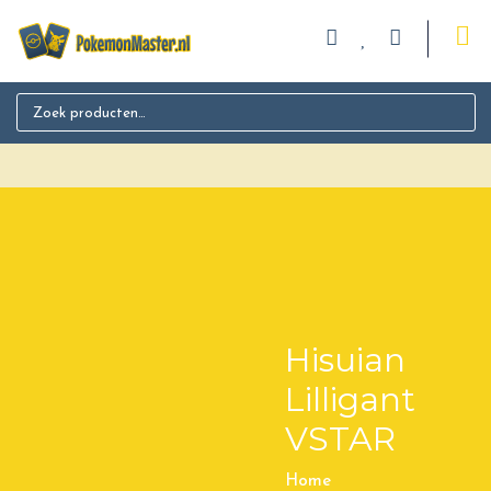
Search for:
Hisuian
Lilligant
VSTAR
Home