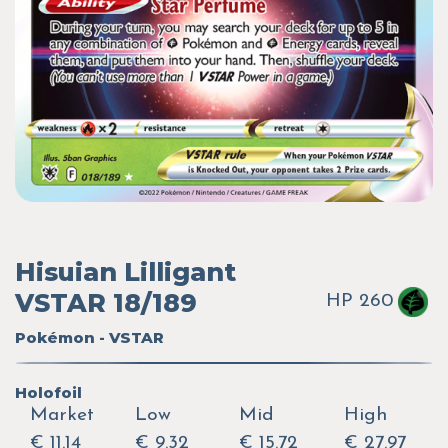
Hisuian Lilligant
VSTAR 18/189
HP 260
Pokémon - VSTAR
Holofoil
Market
Low
Mid
High
€ 11.14
€ 9.32
€ 15.72
€ 27.97