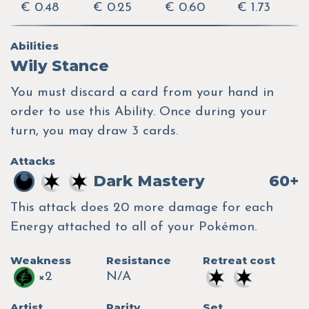
€ 0.48
€ 0.25
€ 0.60
€ 1.73
Abilities
Wily Stance
You must discard a card from your hand in
order to use this Ability. Once during your
turn, you may draw 3 cards.
Attacks
Dark Mastery
60+
This attack does 20 more damage for each
Energy attached to all of your Pokémon.
Weakness
Resistance
Retreat cost
×2
N/A
Artist
Rarity
Set