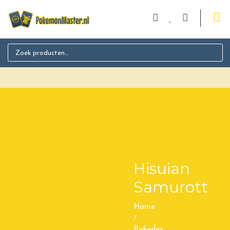
Search for:
Hisuian
Samurott
Home
/
Pokedex