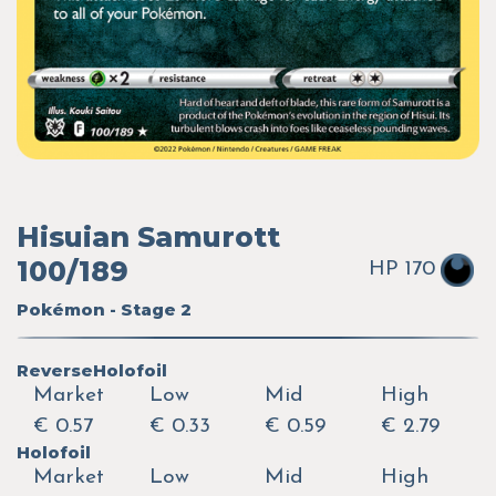
Hisuian Samurott
100/189
HP 170
Pokémon - Stage 2
ReverseHolofoil
Market
Low
Mid
High
€ 0.57
€ 0.33
€ 0.59
€ 2.79
Holofoil
Market
Low
Mid
High