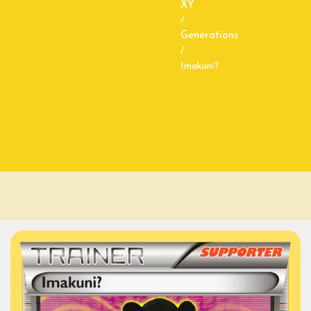
XY
/
Generations
/
Imakuni?