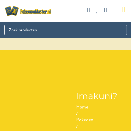
Search for:
Imakuni?
Home
/
Pokedex
/