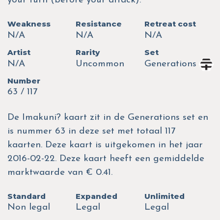
your turn (before your attack).
Weakness
Resistance
Retreat cost
N/A
N/A
N/A
Artist
Rarity
Set
N/A
Uncommon
Generations
Number
63 / 117
De Imakuni? kaart zit in de Generations set en
is nummer 63 in deze set met totaal 117
kaarten. Deze kaart is uitgekomen in het jaar
2016-02-22. Deze kaart heeft een gemiddelde
marktwaarde van € 0.41.
Standard
Expanded
Unlimited
Non legal
Legal
Legal