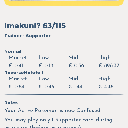
Imakuni? 63/115
Trainer - Supporter
Normal
Market
Low
Mid
High
€ 0.41
€ 0.18
€ 0.36
€ 896.37
ReverseHolofoil
Market
Low
Mid
High
€ 0.84
€ 0.45
€ 1.44
€ 4.48
Rules
Your Active Pokémon is now Confused.
You may play only 1 Supporter card during