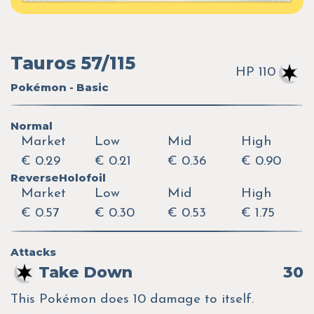
Tauros 57/115
HP 110
Pokémon - Basic
Normal
Market
Low
Mid
High
€ 0.29
€ 0.21
€ 0.36
€ 0.90
ReverseHolofoil
Market
Low
Mid
High
€ 0.57
€ 0.30
€ 0.53
€ 1.75
Attacks
Take Down
30
This Pokémon does 10 damage to itself.