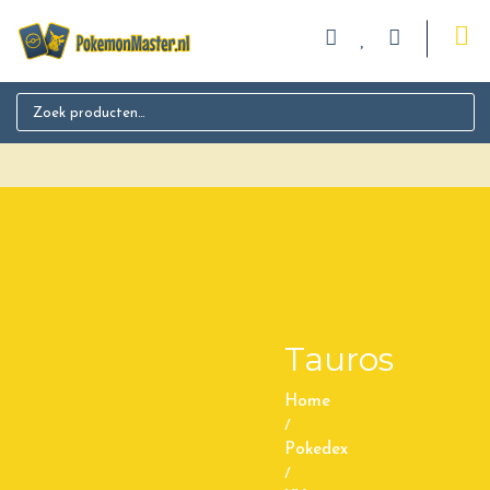
Search for:
Tauros
Home
/
Pokedex
/