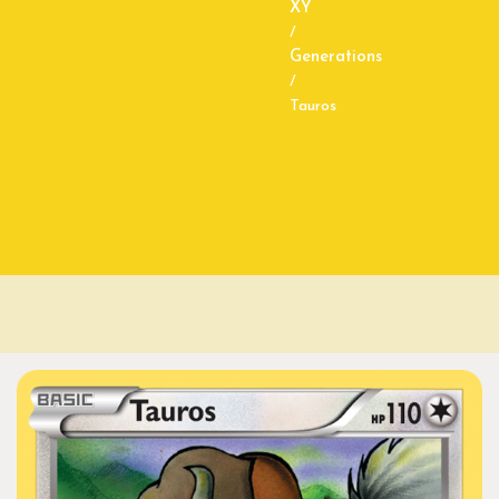
XY
/
Generations
/
Tauros