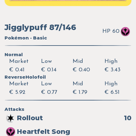
Jigglypuff 87/146
HP 60
Pokémon - Basic
Normal
Market
Low
Mid
High
€ 0.41
€ 0.14
€ 0.40
€ 3.43
ReverseHolofoil
Market
Low
Mid
High
€ 5.92
€ 0.77
€ 1.79
€ 6.51
Attacks
Rollout
10
Heartfelt Song