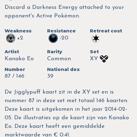
Discard a Darkness Energy attached to your
opponent's Active Pokémon.
Weakness
Resistance
Retreat cost
×2
-20
Artist
Rarity
Set
Kanako Eo
Common
XY
Number
National dex
87 / 146
39
De Jigglypuff kaart zit in de XY set en is
nummer 87 in deze set met totaal 146 kaarten.
Deze kaart is uitgekomen in het jaar 2014-02-
05. De illustraties op de kaart zijn van Kanako
Eo. Deze kaart heeft een gemiddelde
marktwaarde van € 0.41.