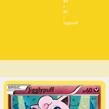
XY
/
XY
/
Jigglypuff