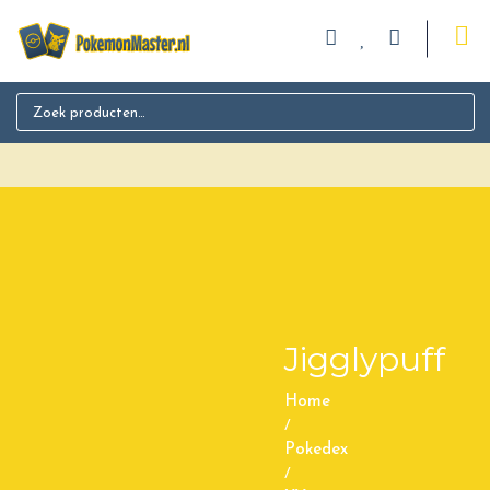
Search for:
Jigglypuff
Home
/
Pokedex
/