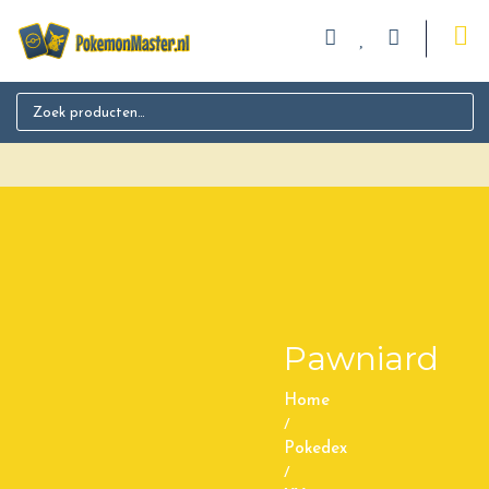
Search for:
Pawniard
Home
/
Pokedex
/