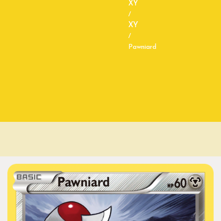
XY
/
XY
/
Pawniard