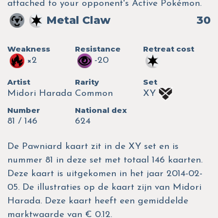
attached to your opponent's Active Pokémon.
Metal Claw
30
Weakness
Resistance
Retreat cost
×2
-20
Artist
Rarity
Set
Midori Harada
Common
XY
Number
National dex
81 / 146
624
De Pawniard kaart zit in de XY set en is
nummer 81 in deze set met totaal 146 kaarten.
Deze kaart is uitgekomen in het jaar 2014-02-
05. De illustraties op de kaart zijn van Midori
Harada. Deze kaart heeft een gemiddelde
marktwaarde van € 0.12.