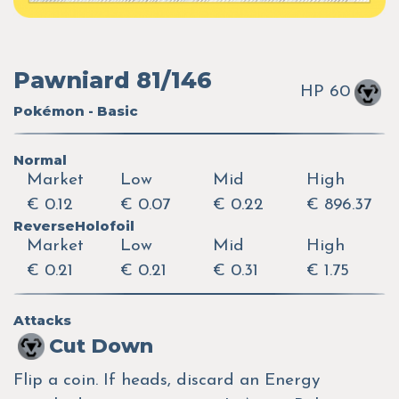
Pawniard 81/146
HP 60
Pokémon - Basic
Normal
Market
Low
Mid
High
€ 0.12
€ 0.07
€ 0.22
€ 896.37
ReverseHolofoil
Market
Low
Mid
High
€ 0.21
€ 0.21
€ 0.31
€ 1.75
Attacks
Cut Down
Flip a coin. If heads, discard an Energy