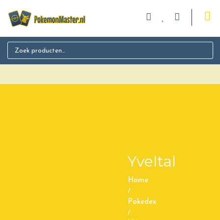
Search for:
Yveltal
Home
/
Pokedex
/