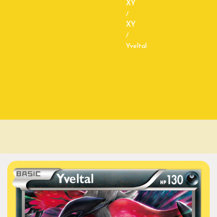
XY
/
XY
/
Yveltal