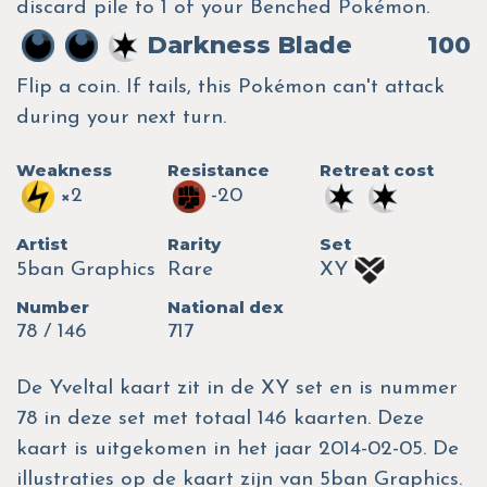
discard pile to 1 of your Benched Pokémon.
Darkness Blade
100
Flip a coin. If tails, this Pokémon can't attack
during your next turn.
Weakness
Resistance
Retreat cost
×2
-20
Artist
Rarity
Set
5ban Graphics
Rare
XY
Number
National dex
78 / 146
717
De Yveltal kaart zit in de XY set en is nummer
78 in deze set met totaal 146 kaarten. Deze
kaart is uitgekomen in het jaar 2014-02-05. De
illustraties op de kaart zijn van 5ban Graphics.