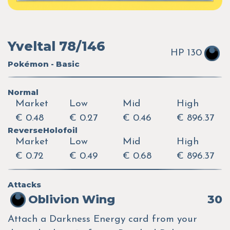
Yveltal 78/146
HP 130
Pokémon - Basic
Normal
Market
Low
Mid
High
€ 0.48
€ 0.27
€ 0.46
€ 896.37
ReverseHolofoil
Market
Low
Mid
High
€ 0.72
€ 0.49
€ 0.68
€ 896.37
Attacks
Oblivion Wing
30
Attach a Darkness Energy card from your