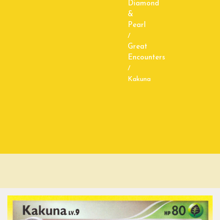
Diamond
&
Pearl
/
Great
Encounters
/
Kakuna