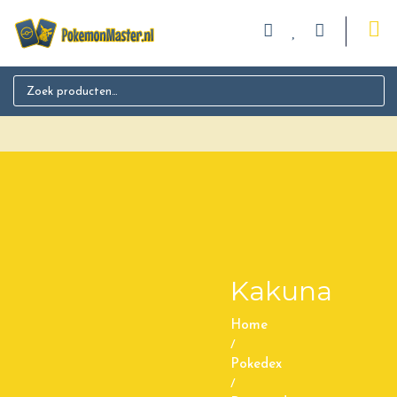
Search for:
Kakuna
Home
/
Pokedex
/