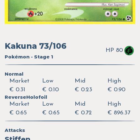
Kakuna 73/106
HP 80
Pokémon - Stage 1
Normal
Market
Low
Mid
High
€ 0.31
€ 0.10
€ 0.23
€ 0.90
ReverseHolofoil
Market
Low
Mid
High
€ 0.65
€ 0.65
€ 0.72
€ 896.37
Attacks
Stiffen