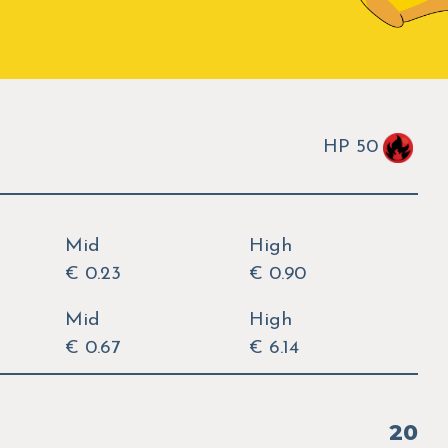
HP 50
Mid
High
€ 0.23
€ 0.90
Mid
High
€ 0.67
€ 6.14
20