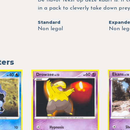
De flavor tekst op deze kaart is: It c
in a pack to cleverly take down prey
Standard
Expand
Non legal
Non leg
ters