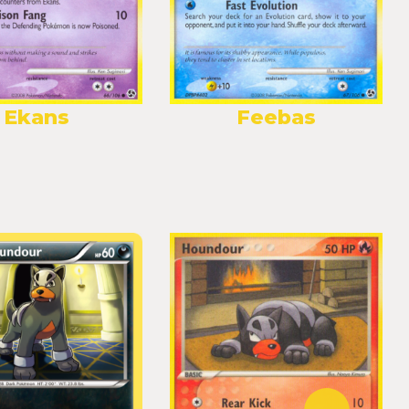
Ekans
Feebas