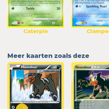
Caterpie
Clampe
Meer kaarten zoals deze