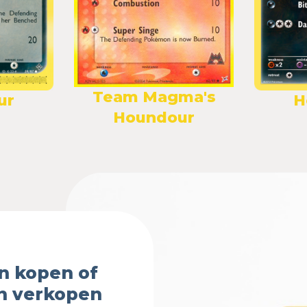
Team Magma's
ur
H
Houndour
n kopen of
n verkopen