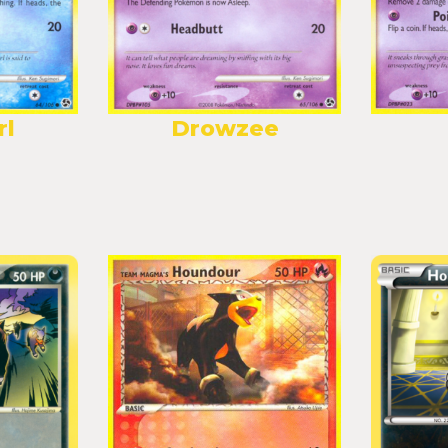
rl
Drowzee