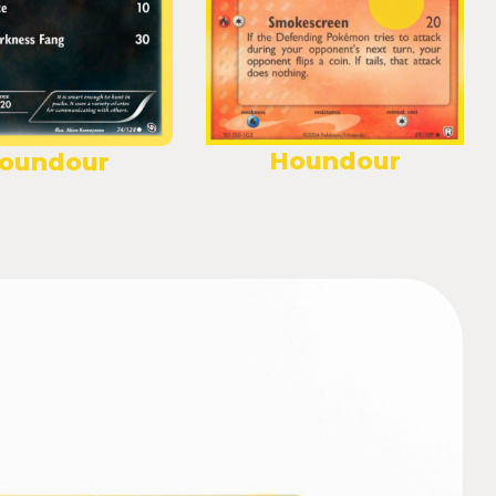
Houndour
oundour