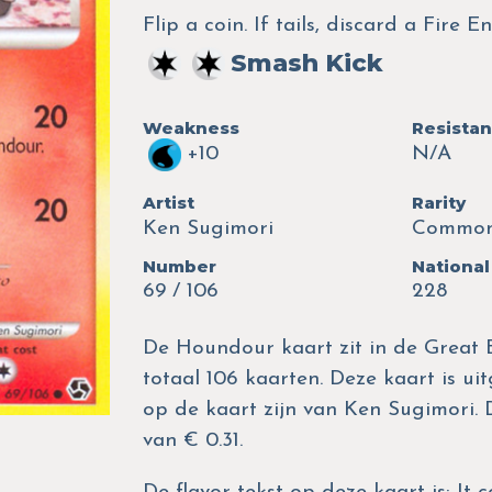
Flip a coin. If tails, discard a Fire
Smash Kick
Weakness
Resista
+10
N/A
Artist
Rarity
Ken Sugimori
Commo
Number
National
69 / 106
228
De Houndour kaart zit in de Great 
totaal 106 kaarten. Deze kaart is ui
op de kaart zijn van Ken Sugimori.
van € 0.31.