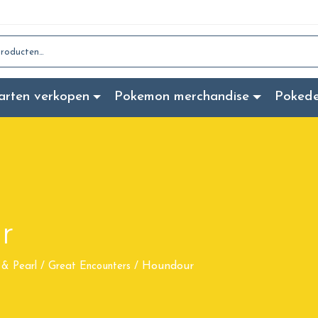
:
arten verkopen
Pokemon merchandise
Poked
r
Houndour
& Pearl
/
Great Encounters
/