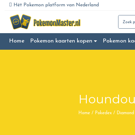
Hét Pokemon platform van Nederland
Search for
Home
Pokemon kaarten kopen
Pokemon ka
Houndou
Home
/
Pokedex
/
Diamond 