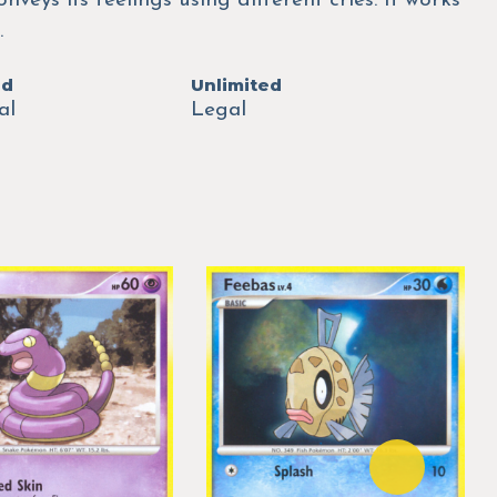
onveys its feelings using different cries. It works
.
ed
Unlimited
al
Legal