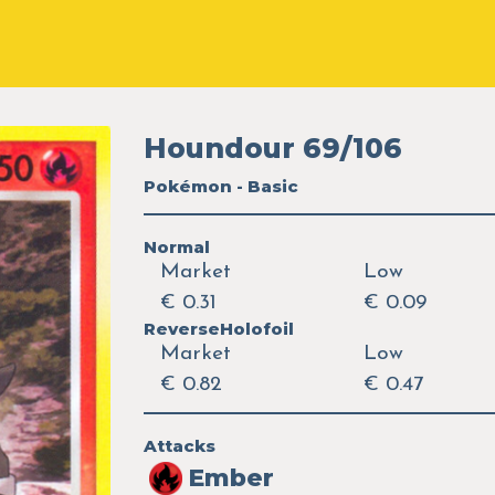
Houndour 69/106
Pokémon - Basic
Normal
Market
Low
€ 0.31
€ 0.09
ReverseHolofoil
Market
Low
€ 0.82
€ 0.47
Attacks
Ember