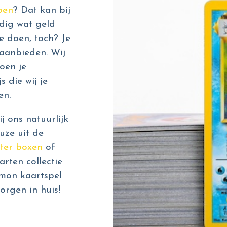
pen
? Dat kan bij
dig wat geld
e doen, toch? Je
aanbieden. Wij
oen je
s die wij je
en.
 ons natuurlijk
uze uit de
ter boxen
of
rten collectie
émon kaartspel
orgen in huis!