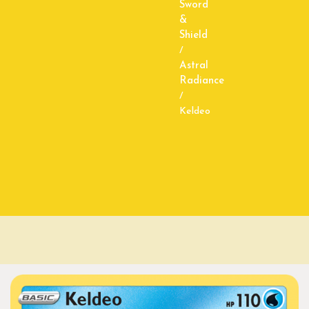
Sword
&
Shield
/
Astral
Radiance
/
Keldeo