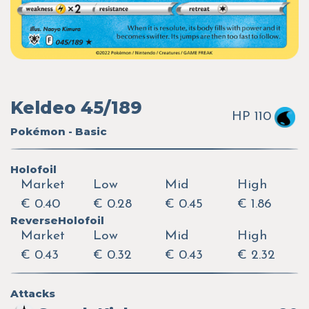
Keldeo 45/189
HP 110
Pokémon - Basic
Holofoil
Market
Low
Mid
High
€ 0.40
€ 0.28
€ 0.45
€ 1.86
ReverseHolofoil
Market
Low
Mid
High
€ 0.43
€ 0.32
€ 0.43
€ 2.32
Attacks