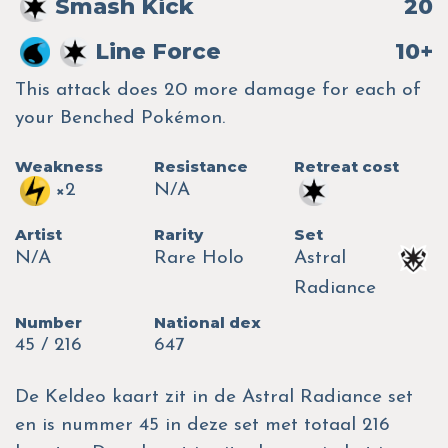
Smash Kick
20
Line Force
10+
This attack does 20 more damage for each of
your Benched Pokémon.
Weakness
Resistance
Retreat cost
×2
N/A
Artist
Rarity
Set
N/A
Rare Holo
Astral
Radiance
Number
National dex
45 / 216
647
De Keldeo kaart zit in de Astral Radiance set
en is nummer 45 in deze set met totaal 216