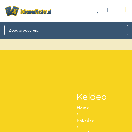
Search for:
Keldeo
Home
/
Pokedex
/