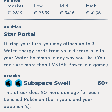
Holofoil
Market
Low
Mid
High
€ 28.19
€ 23.32
€ 34.16
€ 41.96
Abilities
Star Portal
During your turn, you may attach up to 3
Water Energy cards from your discard pile to
your Water Pokémon in any way you like. (You
can't use more than 1 VSTAR Power in a game.)
Attacks
Subspace Swell
60+
This attack does 20 more damage for each
Benched Pokémon (both yours and your
opponent's).