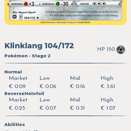
Klinklang 104/172
HP 150
Pokémon - Stage 2
Normal
Market
Low
Mid
High
€ 0.09
€ 0.06
€ 0.16
€ 3.61
ReverseHolofoil
Market
Low
Mid
High
€ 0.25
€ 0.07
€ 0.31
€ 1.07
Abilities