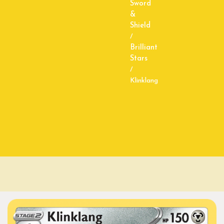
Sword
&
Shield
/
Brilliant
Stars
/
Klinklang