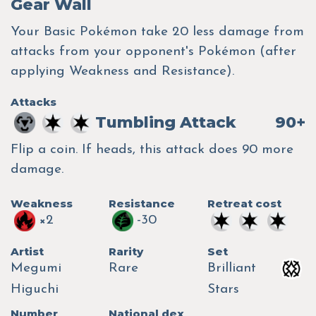
Gear Wall
Your Basic Pokémon take 20 less damage from
attacks from your opponent's Pokémon (after
applying Weakness and Resistance).
Attacks
Tumbling Attack
90+
Flip a coin. If heads, this attack does 90 more
damage.
Weakness
Resistance
Retreat cost
×2
-30
Artist
Rarity
Set
Megumi
Rare
Brilliant
Higuchi
Stars
Number
National dex