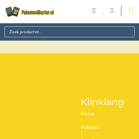
Search for:
Klinklang
Home
/
Pokedex
/