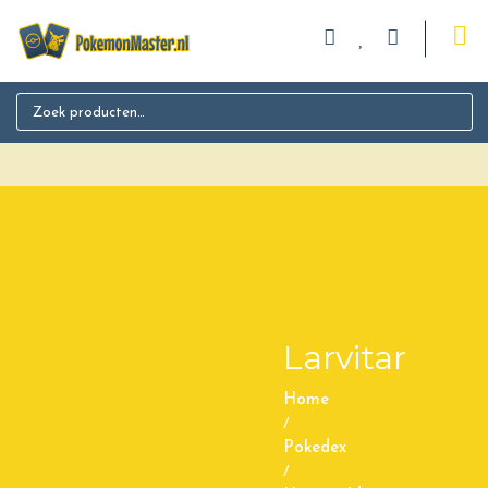
Search for:
Larvitar
Home
/
Pokedex
/