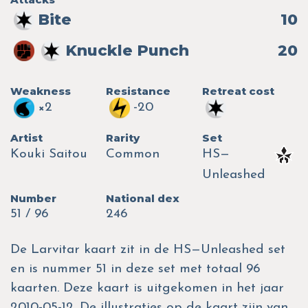
Bite
10
Knuckle Punch
20
Weakness
Resistance
Retreat cost
×2
-20
Artist
Rarity
Set
Kouki Saitou
Common
HS—
Unleashed
Number
National dex
51 / 96
246
De Larvitar kaart zit in de HS—Unleashed set
en is nummer 51 in deze set met totaal 96
kaarten. Deze kaart is uitgekomen in het jaar
2010-05-12. De illustraties op de kaart zijn van