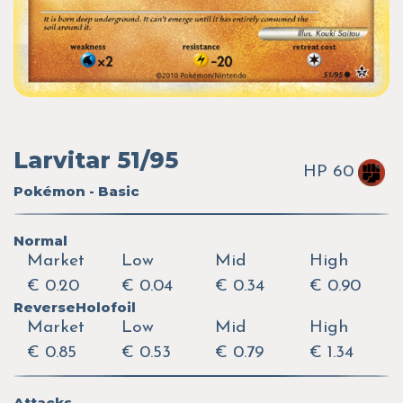
Larvitar 51/95
HP 60
Pokémon - Basic
Normal
Market
Low
Mid
High
€ 0.20
€ 0.04
€ 0.34
€ 0.90
ReverseHolofoil
Market
Low
Mid
High
€ 0.85
€ 0.53
€ 0.79
€ 1.34
Attacks