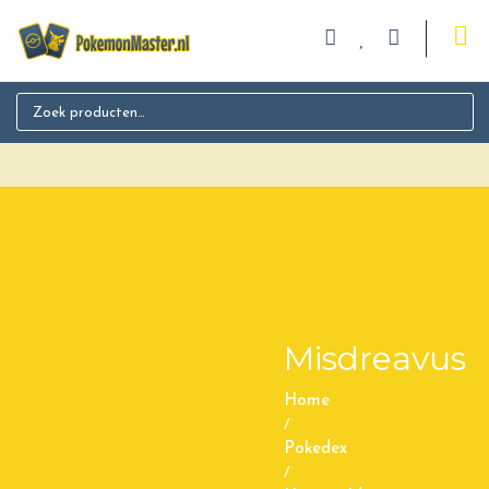
Search for:
Misdreavus
Home
/
Pokedex
/