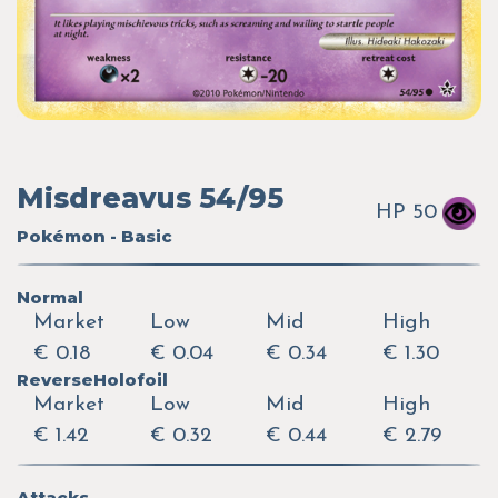
Misdreavus 54/95
HP 50
Pokémon - Basic
Normal
Market
Low
Mid
High
€ 0.18
€ 0.04
€ 0.34
€ 1.30
ReverseHolofoil
Market
Low
Mid
High
€ 1.42
€ 0.32
€ 0.44
€ 2.79
Attacks