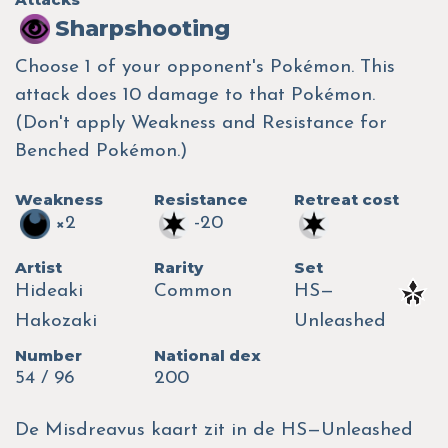
Sharpshooting
Choose 1 of your opponent's Pokémon. This
attack does 10 damage to that Pokémon.
(Don't apply Weakness and Resistance for
Benched Pokémon.)
Weakness
Resistance
Retreat cost
×2
-20
Artist
Rarity
Set
Hideaki
Common
HS—
Hakozaki
Unleashed
Number
National dex
54 / 96
200
De Misdreavus kaart zit in de HS—Unleashed