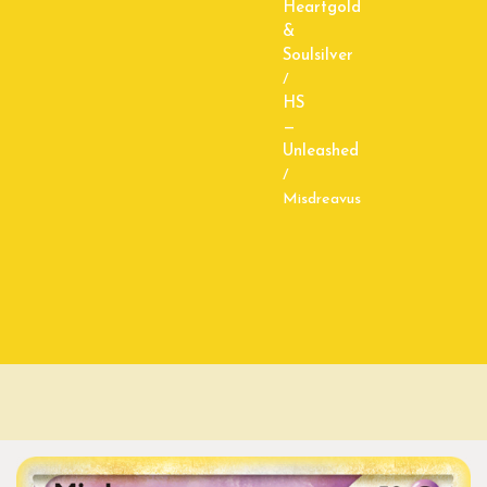
Heartgold
&
Soulsilver
/
HS
—
Unleashed
/
Misdreavus