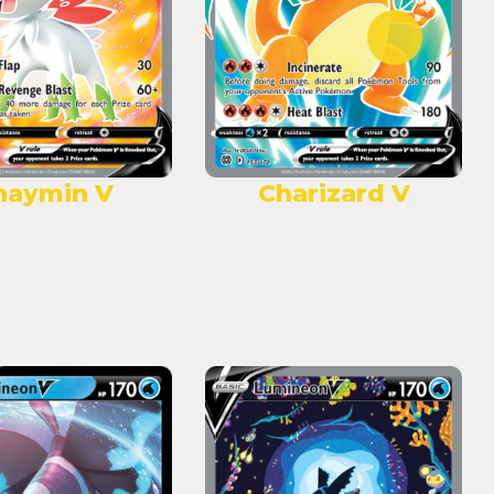
haymin V
Charizard V