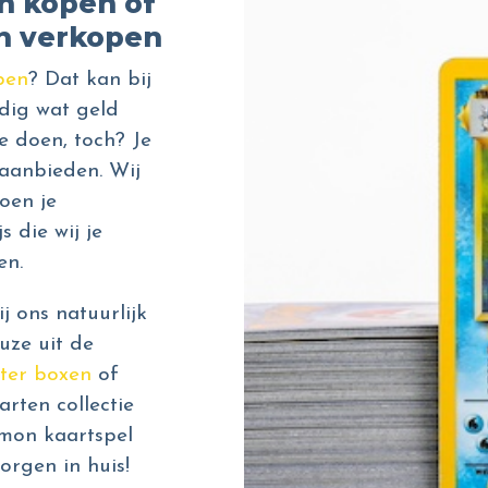
n kopen of
n verkopen
pen
? Dat kan bij
dig wat geld
e doen, toch? Je
aanbieden. Wij
oen je
s die wij je
en.
 ons natuurlijk
uze uit de
ter boxen
of
rten collectie
émon kaartspel
orgen in huis!