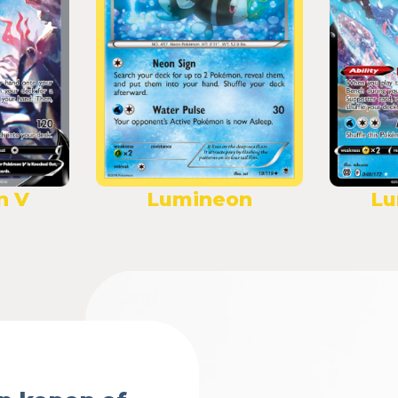
n V
Lumineon
Lu