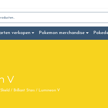
:
arten verkopen
Pokemon merchandise
Poked
n V
Lumineon V
Shield
/
Brilliant Stars
/