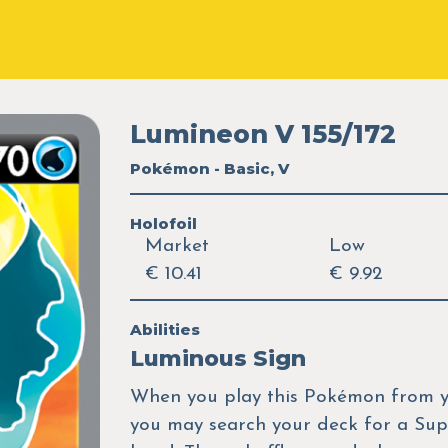
Lumineon V 155/172
Pokémon - Basic, V
Holofoil
Market
Low
€ 10.41
€ 9.92
Abilities
Luminous Sign
When you play this Pokémon from y
you may search your deck for a Suppo