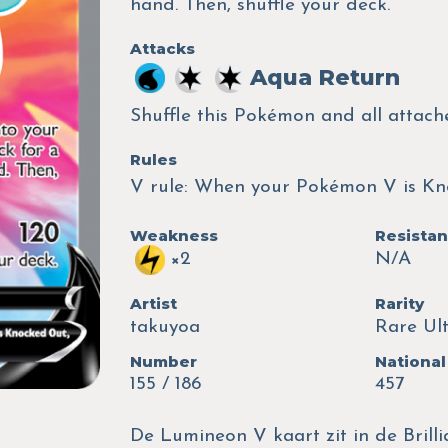
hand. Then, shuffle your deck.
Attacks
Aqua Return
Shuffle this Pokémon and all attach
Rules
V rule: When your Pokémon V is Kno
Weakness
Resista
×2
N/A
Artist
Rarity
takuyoa
Rare Ul
Number
National
155 / 186
457
De Lumineon V kaart zit in de Brilli