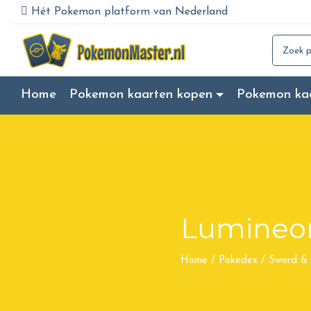
Hét Pokemon platform van Nederland
Search for
Home
Pokemon kaarten kopen
Pokemon ka
Lumineo
Home
/
Pokedex
/
Sword & 