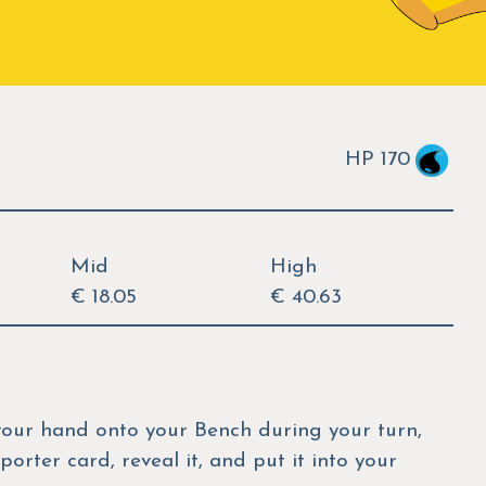
HP 170
Mid
High
€ 18.05
€ 40.63
our hand onto your Bench during your turn,
rter card, reveal it, and put it into your