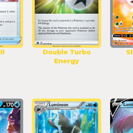
ll
Double Turbo
S
Energy