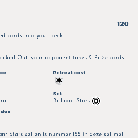
120
ed cards into your deck.
cked Out, your opponent takes 2 Prize cards.
nce
Retreat cost
Set
tra
Brilliant Stars
 dex
ant Stars set en is nummer 155 in deze set met