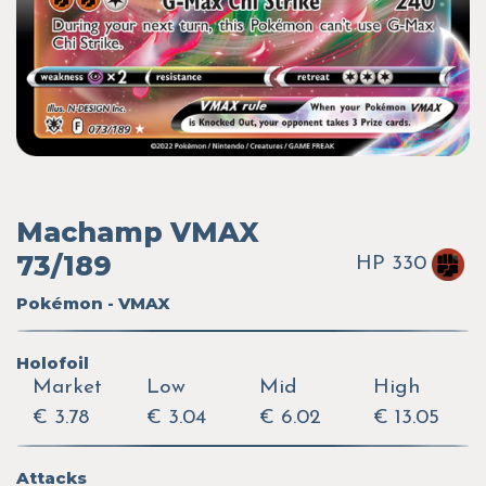
Machamp VMAX
73/189
HP 330
Pokémon - VMAX
Holofoil
Market
Low
Mid
High
€ 3.78
€ 3.04
€ 6.02
€ 13.05
Attacks