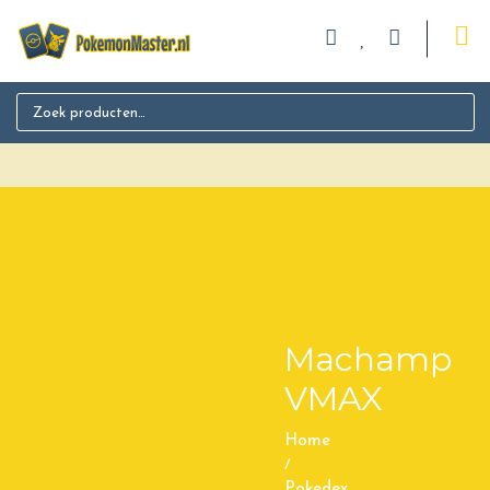
Search for:
Machamp
VMAX
Home
/
Pokedex