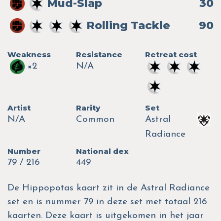
Mud-Slap
30
Rolling Tackle
90
Weakness
Resistance
Retreat cost
×2
N/A
Artist
Rarity
Set
N/A
Common
Astral
Radiance
Number
National dex
79 / 216
449
De Hippopotas kaart zit in de Astral Radiance
set en is nummer 79 in deze set met totaal 216
kaarten. Deze kaart is uitgekomen in het jaar