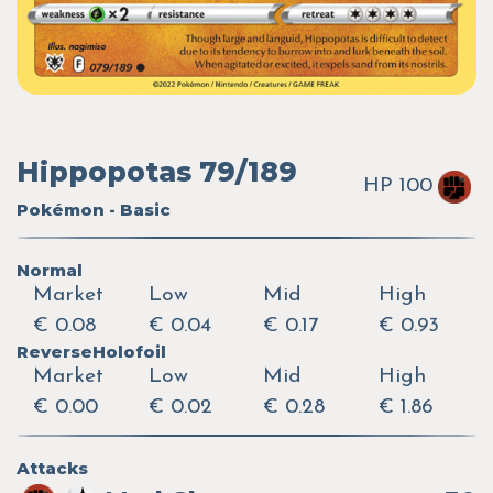
Hippopotas 79/189
HP 100
Pokémon - Basic
Normal
Market
Low
Mid
High
€ 0.08
€ 0.04
€ 0.17
€ 0.93
ReverseHolofoil
Market
Low
Mid
High
€ 0.00
€ 0.02
€ 0.28
€ 1.86
Attacks