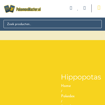
Search for:
Hippopotas
Home
/
Pokedex
/