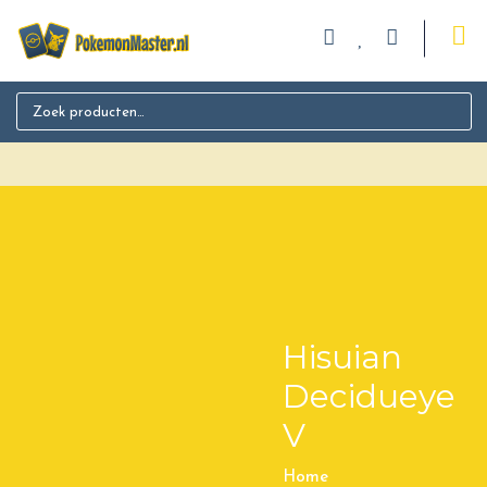
Search for:
Hisuian
Decidueye
V
Home