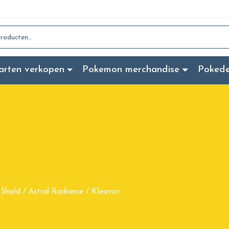
:
arten verkopen
Pokemon merchandise
Poked
Kleavor
Shield
/
Astral Radiance
/