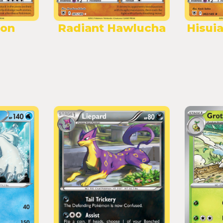
on
Radiant Hawlucha
Hisui