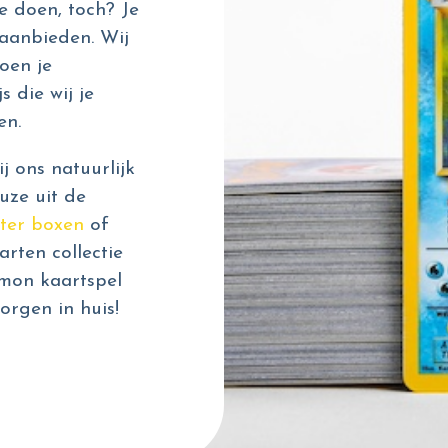
e doen, toch? Je
aanbieden. Wij
oen je
s die wij je
en.
 ons natuurlijk
uze uit de
ter boxen
of
rten collectie
émon kaartspel
orgen in huis!