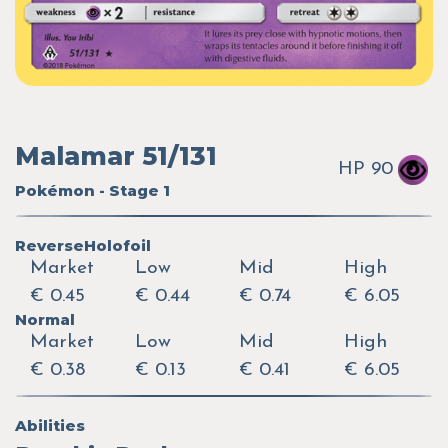
Malamar 51/131
HP 90
Pokémon - Stage 1
ReverseHolofoil
Market
Low
Mid
High
€ 0.45
€ 0.44
€ 0.74
€ 6.05
Normal
Market
Low
Mid
High
€ 0.38
€ 0.13
€ 0.41
€ 6.05
Abilities