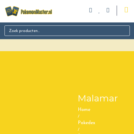
Search for:
Malamar
Home
/
Pokedex
/