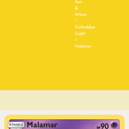
Sun
&
Moon
/
Forbidden
Light
/
Malamar