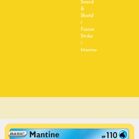
Sword
&
Shield
/
Fusion
Strike
/
Mantine