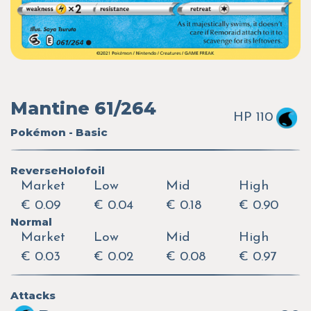
Mantine 61/264
HP 110
Pokémon - Basic
ReverseHolofoil
Market
Low
Mid
High
€ 0.09
€ 0.04
€ 0.18
€ 0.90
Normal
Market
Low
Mid
High
€ 0.03
€ 0.02
€ 0.08
€ 0.97
Attacks