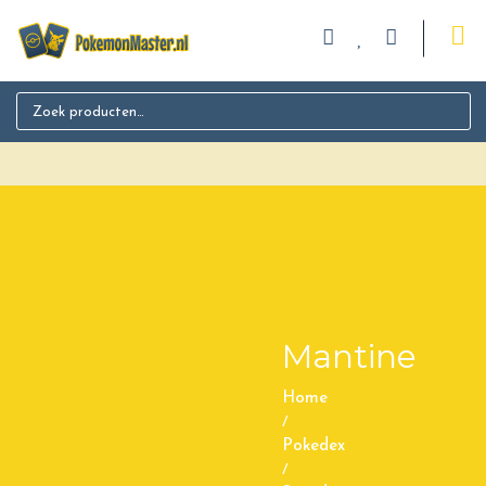
Search for:
Mantine
Home
/
Pokedex
/