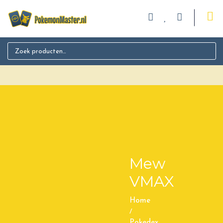
Search for:
Mew
VMAX
Home
/
Pokedex