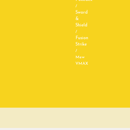
/
Sword
&
Shield
/
Fusion
Strike
/
Mew
VMAX