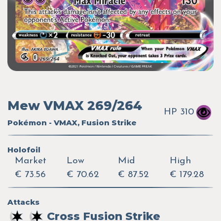
Mew VMAX 269/264
HP 310
Pokémon - VMAX, Fusion Strike
Holofoil
Market
Low
Mid
High
€ 73.56
€ 70.62
€ 87.52
€ 179.28
Attacks
Cross Fusion Strike