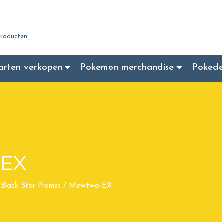
:
arten verkopen
Pokemon merchandise
Poked
EX
Mewtwo-EX
Black Star Promos
/