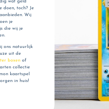
dig wat geld
e doen, toch? Je
aanbieden. Wij
oen je
s die wij je
en.
 ons natuurlijk
uze uit de
ter boxen
of
rten collectie
émon kaartspel
orgen in huis!