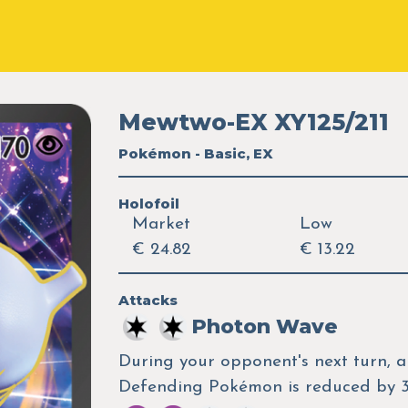
Mewtwo-EX XY125/211
Pokémon - Basic, EX
Holofoil
Market
Low
€ 24.82
€ 13.22
Attacks
Photon Wave
During your opponent's next turn, 
Defending Pokémon is reduced by 3