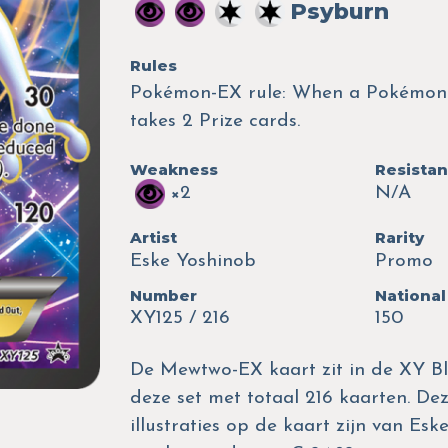
Psyburn
Rules
Pokémon-EX rule: When a Pokémon-
takes 2 Prize cards.
Weakness
Resista
×2
N/A
Artist
Rarity
Eske Yoshinob
Promo
Number
National
XY125 / 216
150
De Mewtwo-EX kaart zit in de XY Bl
deze set met totaal 216 kaarten. Dez
illustraties op de kaart zijn van E