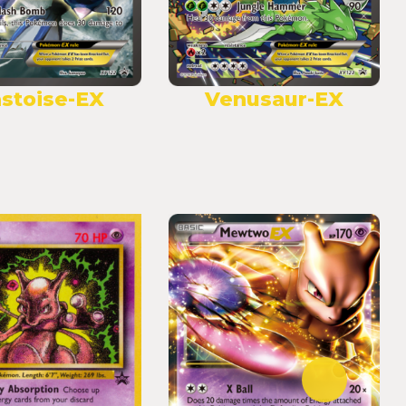
astoise-EX
Venusaur-EX