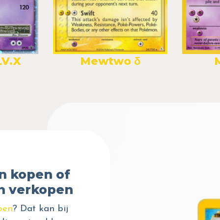
V.X
Mewtwo δ
n kopen of
n verkopen
pen
? Dat kan bij