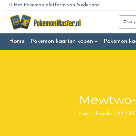
Hét Pokemon platform van Nederland
Search for
Home
Pokemon kaarten kopen
Pokemon ka
Mewtwo-
Home
/
Pokedex
/
XY
/
XY 