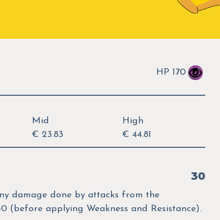
HP 170
Mid
High
€ 23.83
€ 44.81
30
any damage done by attacks from the
0 (before applying Weakness and Resistance).