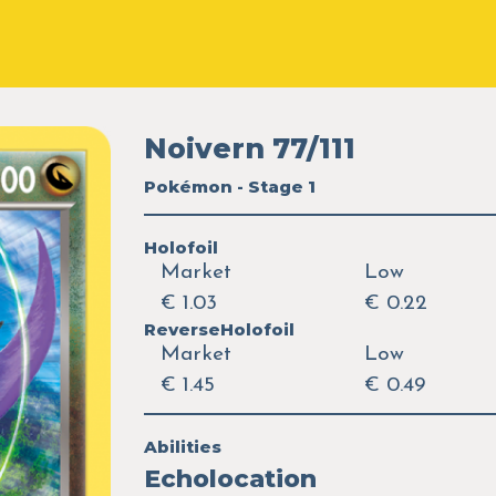
Noivern 77/111
Pokémon - Stage 1
Holofoil
Market
Low
€ 1.03
€ 0.22
ReverseHolofoil
Market
Low
€ 1.45
€ 0.49
Abilities
Echolocation