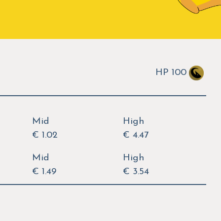
HP 100
Mid
High
€ 1.02
€ 4.47
Mid
High
€ 1.49
€ 3.54