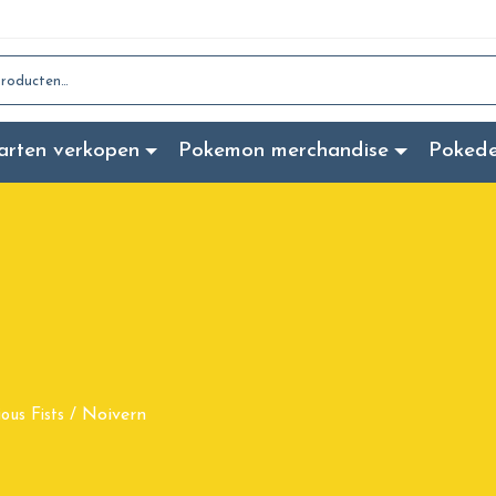
:
arten verkopen
Pokemon merchandise
Poked
Noivern
ious Fists
/