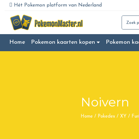
Hét Pokemon platform van Nederland
Search for
Home
Pokemon kaarten kopen
Pokemon ka
Noivern
Home
/
Pokedex
/
XY
/
Fur