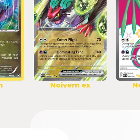
n
Noivern ex
N