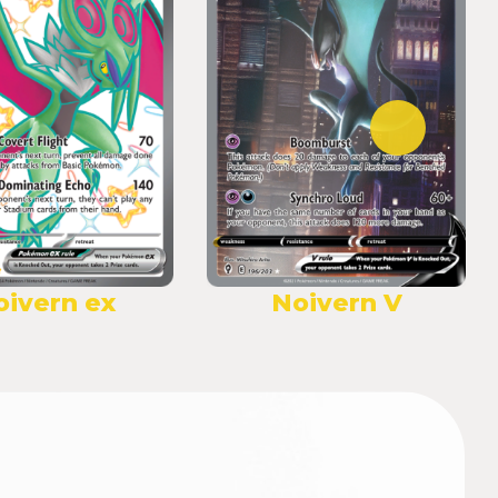
oivern ex
Noivern V