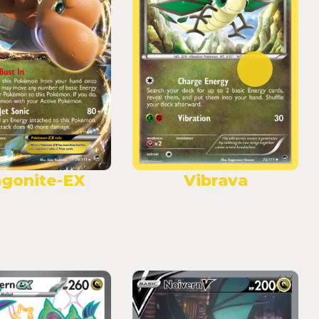
gonite-EX
Vibrava