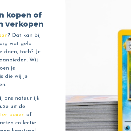
n kopen of
n verkopen
pen
? Dat kan bij
dig wat geld
e doen, toch? Je
aanbieden. Wij
oen je
s die wij je
en.
 ons natuurlijk
uze uit de
ter boxen
of
rten collectie