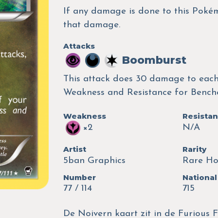
If any damage is done to this Pokémo
that damage.
Attacks
Boomburst
This attack does 30 damage to each
Weakness and Resistance for Benc
Weakness
Resista
×2
N/A
Artist
Rarity
5ban Graphics
Rare Ho
Number
National
77 / 114
715
De Noivern kaart zit in de Furious F