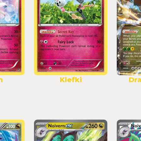
n
Klefki
Dra