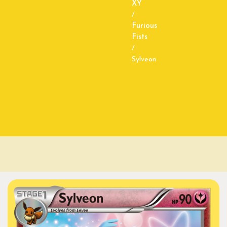
XY
/
Furious
Fists
/
Sylveon