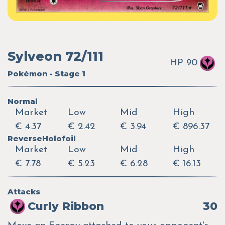
Sylveon 72/111
HP 90
Pokémon - Stage 1
Normal
Market
Low
Mid
High
€ 4.37
€ 2.42
€ 3.94
€ 896.37
ReverseHolofoil
Market
Low
Mid
High
€ 7.78
€ 5.23
€ 6.28
€ 16.13
Attacks
Curly Ribbon
30