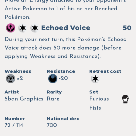
Move an Energy attached to your opponent's
Active Pokémon to 1 of his or her Benched
Pokémon.
Echoed Voice
50
During your next turn, this Pokémon's Echoed
Voice attack does 50 more damage (before
applying Weakness and Resistance).
Weakness
Resistance
Retreat cost
×2
-20
Artist
Rarity
Set
5ban Graphics
Rare
Furious
Fists
Number
National dex
72 / 114
700