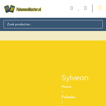
Search for:
Sylveon
Home
/
Pokedex
/