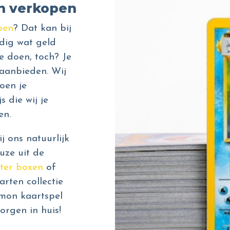
n verkopen
pen
? Dat kan bij
dig wat geld
e doen, toch? Je
aanbieden. Wij
oen je
s die wij je
en.
 ons natuurlijk
uze uit de
ter boxen
of
rten collectie
émon kaartspel
orgen in huis!