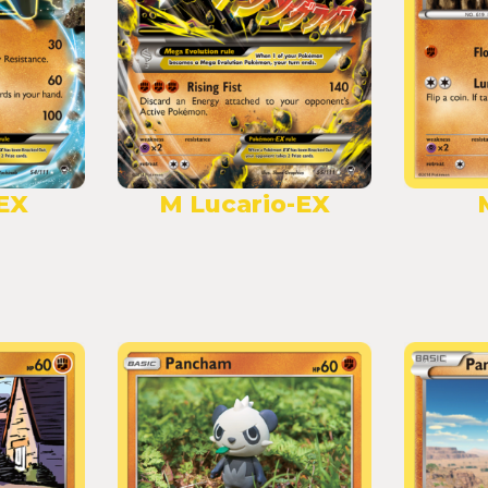
-EX
M Lucario-EX