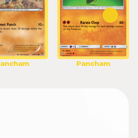
ancham
Pancham