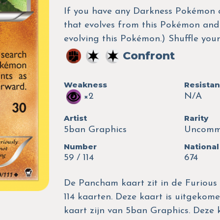
If you have any Darkness Pokémon o
that evolves from this Pokémon and 
evolving this Pokémon.) Shuffle you
Confront
Weakness
Resista
×2
N/A
Artist
Rarity
5ban Graphics
Uncom
Number
National
59 / 114
674
De Pancham kaart zit in de Furious 
114 kaarten. Deze kaart is uitgekomen
kaart zijn van 5ban Graphics. Deze