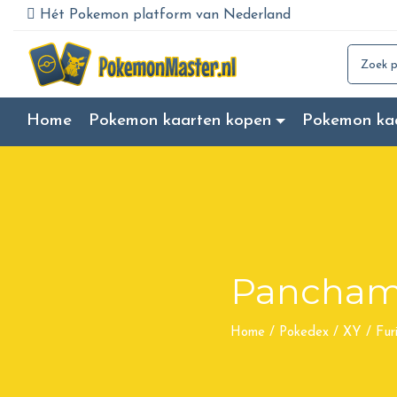
Hét Pokemon platform van Nederland
Search for
Home
Pokemon kaarten kopen
Pokemon ka
Pancha
Home
/
Pokedex
/
XY
/
Fur