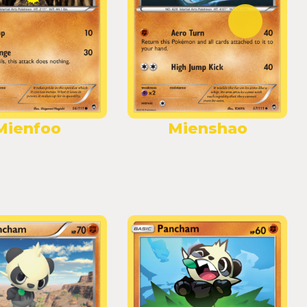
Mienfoo
Mienshao