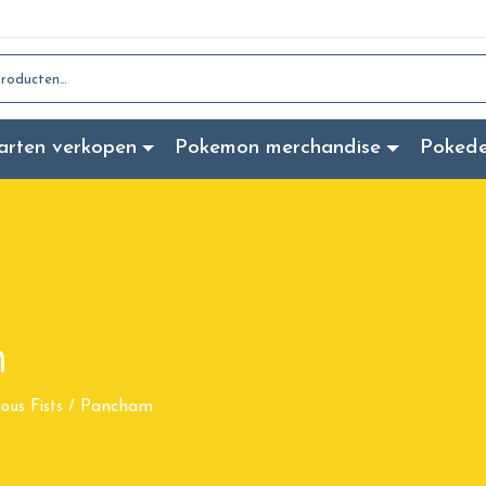
:
arten verkopen
Pokemon merchandise
Poked
m
Pancham
ious Fists
/