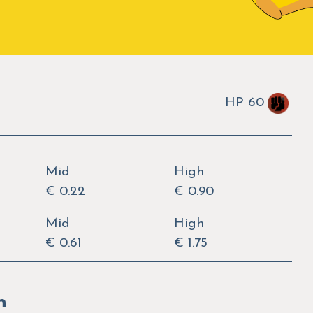
HP 60
Mid
High
€ 0.22
€ 0.90
Mid
High
€ 0.61
€ 1.75
n