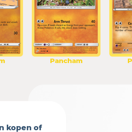
am
Pancham
P
n kopen of