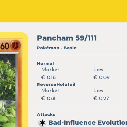
Pancham 59/111
Pokémon - Basic
Normal
Market
Low
€ 0.16
€ 0.09
ReverseHolofoil
Market
Low
€ 0.81
€ 0.27
Attacks
Bad-Influence Evolutio