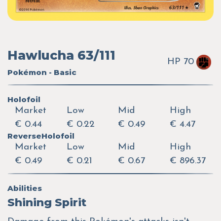
Hawlucha 63/111
HP 70
Pokémon - Basic
Holofoil
Market
Low
Mid
High
€ 0.44
€ 0.22
€ 0.49
€ 4.47
ReverseHolofoil
Market
Low
Mid
High
€ 0.49
€ 0.21
€ 0.67
€ 896.37
Abilities
Shining Spirit