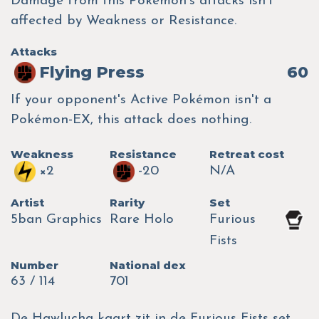
Damage from this Pokémon's attacks isn't
affected by Weakness or Resistance.
Attacks
Flying Press
60
If your opponent's Active Pokémon isn't a
Pokémon-EX, this attack does nothing.
Weakness
Resistance
Retreat cost
×2
-20
N/A
Artist
Rarity
Set
5ban Graphics
Rare Holo
Furious
Fists
Number
National dex
63 / 114
701
De Hawlucha kaart zit in de Furious Fists set