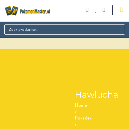
Search for:
Hawlucha
Home
/
Pokedex
/