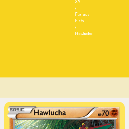
XY
/
Furious
Fists
/
Hawlucha