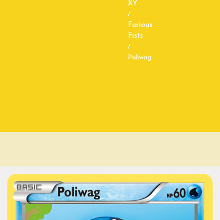
XY
/
Furious
Fists
/
Poliwag