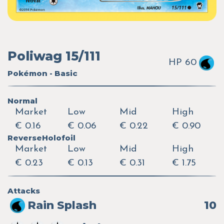
Poliwag 15/111
HP 60
Pokémon - Basic
Normal
Market
Low
Mid
High
€ 0.16
€ 0.06
€ 0.22
€ 0.90
ReverseHolofoil
Market
Low
Mid
High
€ 0.23
€ 0.13
€ 0.31
€ 1.75
Attacks
Rain Splash
10