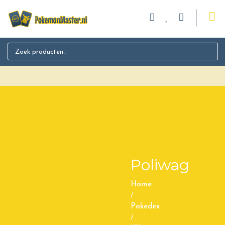
Search for:
Poliwag
Home
/
Pokedex
/