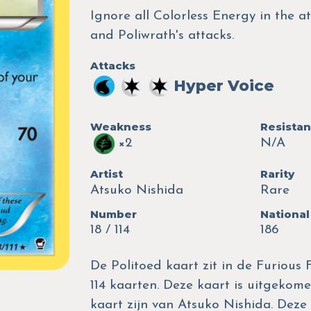
Ignore all Colorless Energy in the at
and Poliwrath's attacks.
Attacks
Hyper Voice
Weakness
Resista
×2
N/A
Artist
Rarity
Atsuko Nishida
Rare
Number
National
18 / 114
186
De Politoed kaart zit in de Furious F
114 kaarten. Deze kaart is uitgekomen
kaart zijn van Atsuko Nishida. Dez