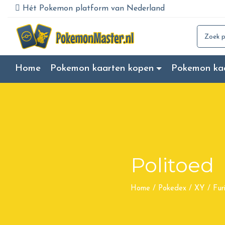
Hét Pokemon platform van Nederland
Search for
Home
Pokemon kaarten kopen
Pokemon ka
Politoed
Home
/
Pokedex
/
XY
/
Fur