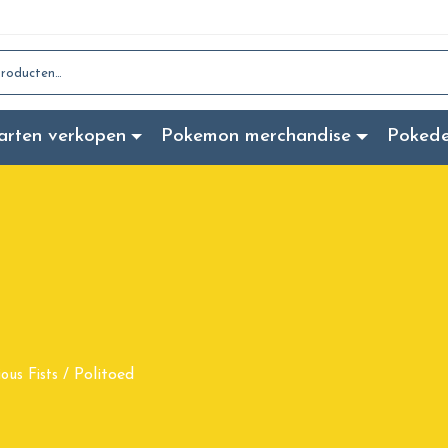
:
arten verkopen
Pokemon merchandise
Poked
Politoed
ious Fists
/