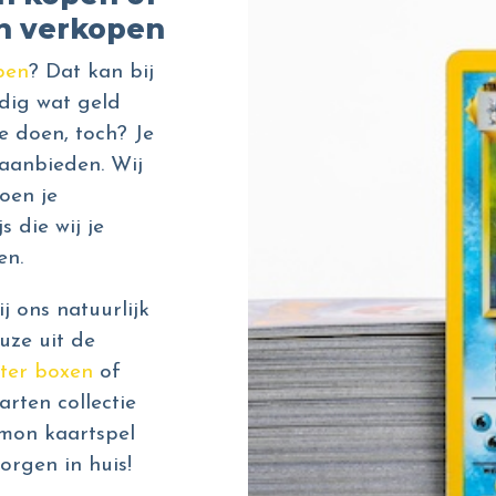
n verkopen
pen
? Dat kan bij
dig wat geld
e doen, toch? Je
aanbieden. Wij
oen je
s die wij je
en.
 ons natuurlijk
uze uit de
ter boxen
of
rten collectie
émon kaartspel
orgen in huis!