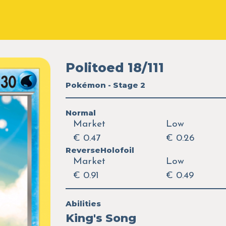
Politoed 18/111
Pokémon - Stage 2
Normal
Market
Low
€ 0.47
€ 0.26
ReverseHolofoil
Market
Low
€ 0.91
€ 0.49
Abilities
King's Song