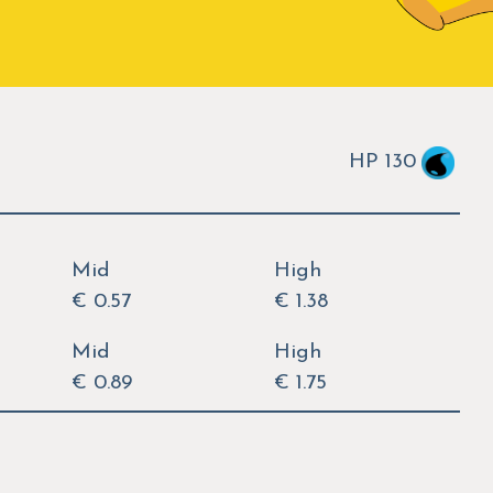
HP 130
Mid
High
€ 0.57
€ 1.38
Mid
High
€ 0.89
€ 1.75