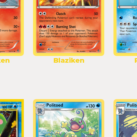
ken
Blaziken