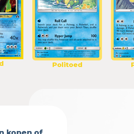
d
Politoed
n kopen of