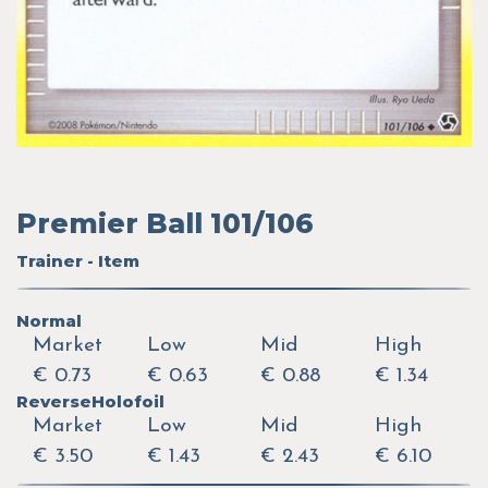
Premier Ball 101/106
Trainer - Item
Normal
Market
Low
Mid
High
€ 0.73
€ 0.63
€ 0.88
€ 1.34
ReverseHolofoil
Market
Low
Mid
High
€ 3.50
€ 1.43
€ 2.43
€ 6.10