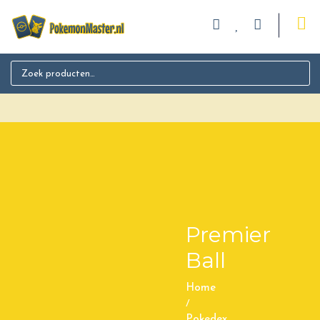
Search for:
Premier
Ball
Home
/
Pokedex