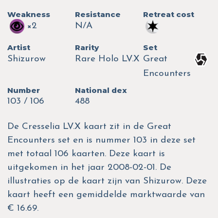
Weakness
Resistance
Retreat cost
×2
N/A
Artist
Rarity
Set
Shizurow
Rare Holo LV.X
Great
Encounters
Number
National dex
103 / 106
488
De Cresselia LV.X kaart zit in de Great
Encounters set en is nummer 103 in deze set
met totaal 106 kaarten. Deze kaart is
uitgekomen in het jaar 2008-02-01. De
illustraties op de kaart zijn van Shizurow. Deze
kaart heeft een gemiddelde marktwaarde van
€ 16.69.