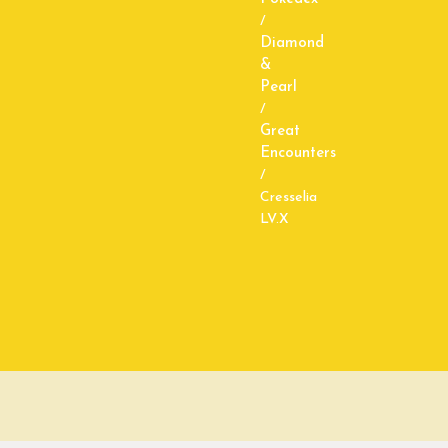
/
Diamond
&
Pearl
/
Great
Encounters
/
Cresselia
LV.X