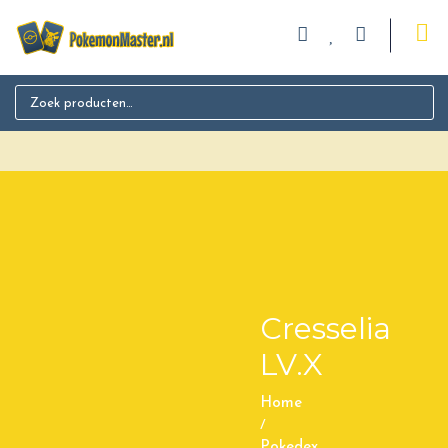
Search for:
Cresselia
LV.X
Home
/
Pokedex