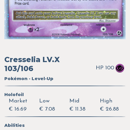
Cresselia LV.X
103/106
HP 100
Pokémon - Level-Up
Holofoil
Market
Low
Mid
High
€ 16.69
€ 7.08
€ 11.38
€ 26.88
Abilities