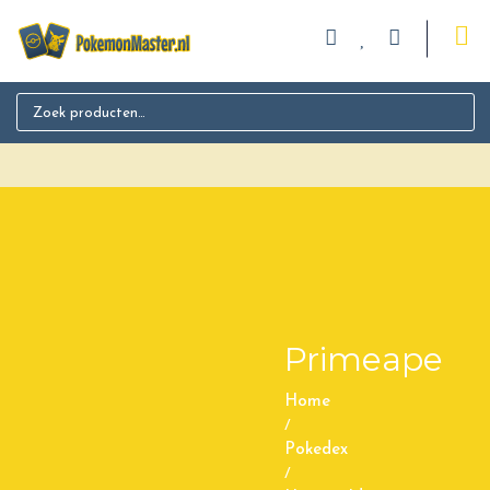
Search for:
Primeape
Home
/
Pokedex
/