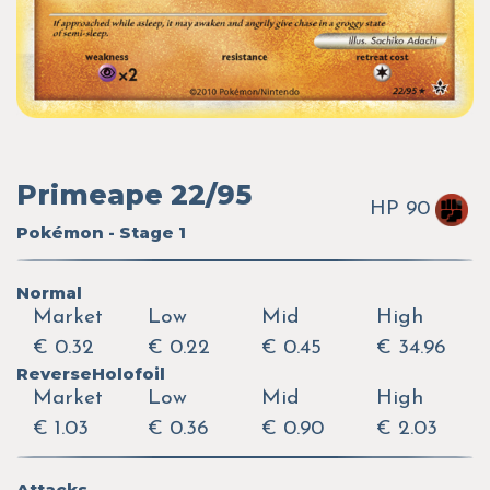
Primeape 22/95
HP 90
Pokémon - Stage 1
Normal
Market
Low
Mid
High
€ 0.32
€ 0.22
€ 0.45
€ 34.96
ReverseHolofoil
Market
Low
Mid
High
€ 1.03
€ 0.36
€ 0.90
€ 2.03
Attacks